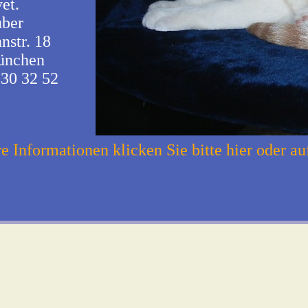
et.
uber
str. 18
ünchen
 30 32 52
e Informationen klicken Sie bitte hier oder au