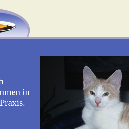
h
mmen in
Praxis.