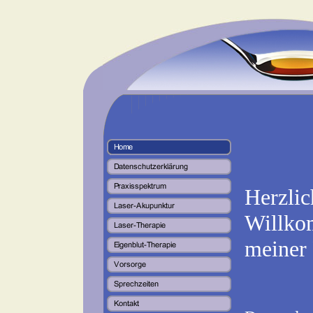
Herzlic
Willko
meiner 