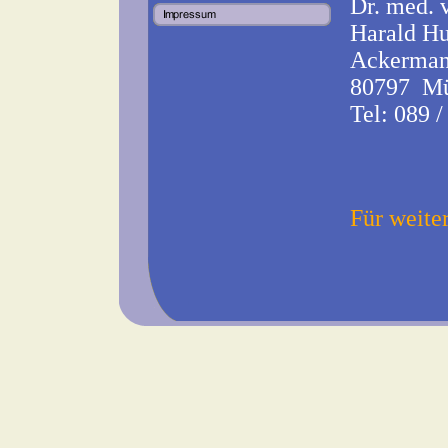
Dr. med. v
Harald H
Ackermann
80797 M
Tel: 089 /
Für weiter